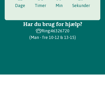
Dage
Timer
Min
Sekunder
Har du brug for hjælp?
Ring
:
46326720
(Man - fre 10-12 & 13-15)