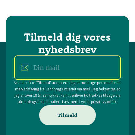
Tilmeld dig vores
nyhedsbrev
Din mail
Ved at klikke ‘Tilmeld’ accepterer jeg at modtage personaliseret
markedsføring fra Landbrugslotteriet via mail. Jeg bekræfter, at
jeg er over 18 år. Samtykket kan til enhver tid trækkes tilbage via
afmeldingslinket i mailen. Læs mere i vores privatlivspolitik.
Tilmeld