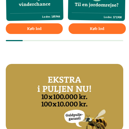
vinderchance
Til en jordomrejse?
Vend
185966
Vend
Lodnr.
Lodnr.
171908
Køb lod
Køb lod