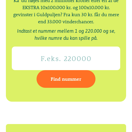
Ka' du nøjes med 2 millioner kroner eller én af de
EKSTRA 10x100.000 kr. og 100x10.000 kr.
gevinster i Guldpuljen? Fra kun 30 kr. får du mere
end 33.000 vinderchancer.
Indtast et nummer mellem 1 og 220.000 og se,
hvilke numre du kan spille på.
Find nummer
Vis lodsedler med hele tallet
Vis lodsedler med endetallet