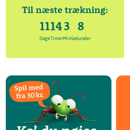
Til næste trækning:
11
14
3
7
Dage
Timer
Min
Sekunder