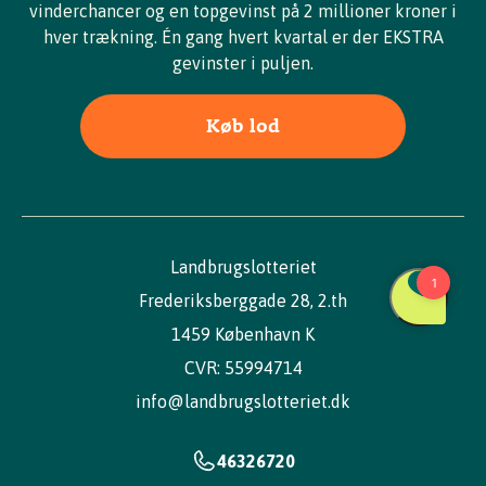
20
100.000 kr
2.000.000 kr
vinderchancer og en topgevinst på 2 millioner kroner i
hver trækning. Én gang hvert kvartal er der EKSTRA
200
10.000 kr
2.000.000 kr
gevinster i puljen.
Køb lod
12.000.000
6
2.000.000 kr
kr
6
100.000 kr
600.000 kr
Landbrugslotteriet
12
50.000 kr
600.000 kr
Frederiksberggade 28, 2.th
60
10.000 kr
600.000 kr
1459 København K
168
5.000 kr
840.000 kr
CVR: 55994714
info@landbrugslotteriet.dk
300
2.000 kr
600.000 kr
1.230
1.000 kr
1.230.000 kr
46326720