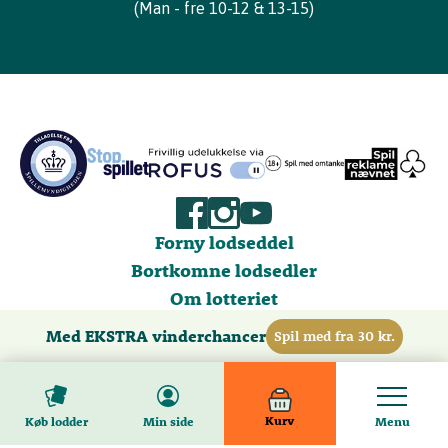
(Man - fre 10-12 & 13-15)
52.800
200 kr
10.560.000
14.520.000
145.200
100
kr
45.550.000
200.002
kr
Gevinstafgift på 15 % er fratrukket i de angivne gevinststørrelser.
Forny lodseddel
Bortkomne lodsedler
Om lotteriet
Om spillet
Med EKSTRA vinderchancer
Spil med fra 30 kr.
Ansvarligt spil
Privatlivspolitik
Regler og vilkår
Cookiepolitik
Opdater cookie-indstillinger
Konkurrencer
Kurv
Køb lodder
Min side
Menu
Guldpuljen