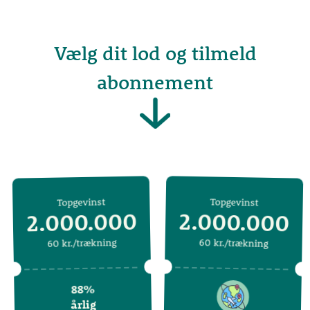
Vælg dit lod og tilmeld
abonnement
Ingen gevinster
Ingen gevinster
Topgevinst
Topgevinst
2.000.000
2.000.000
60
kr./trækning
kr./trækning
60
88%
årlig