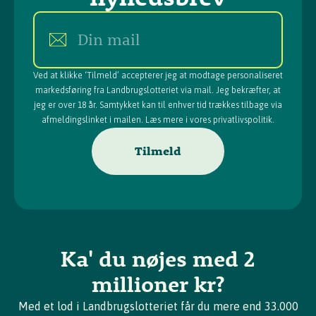
spillerens kontooplysninger inden for 3 år efter den
28
5.000 kr
140.000 kr
periode, hvori gevinsten er udtrukket, forældes og
tilfalder Landbrugslotteriet.
50
2.000 kr
100.000 kr
Din mail
205
1.000 kr
205.000 kr
Ved at klikke ‘Tilmeld’ accepterer jeg at modtage personaliseret
markedsføring fra Landbrugslotteriet via mail. Jeg bekræfter, at
8.800
200 kr
1.760.000 kr
jeg er over 18 år. Samtykket kan til enhver tid trækkes tilbage via
afmeldingslinket i mailen. Læs mere i vores privatlivspolitik.
24.200
100 kr
2.420.000 kr
Tilmeld
33.407
8.925.000 kr
Gevinstfordelingen over hele
serien (6 trækninger)
Ka' du nøjes med 2
Antal
millioner kr?
Gevinststørrelse
Gevinstsum
gevinster
Med et lod i Landbrugslotteriet får du mere end 33.000